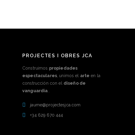
PROJECTES I OBRES JCA
Construimos
propiedades
espectaculares
, unimos el
arte
en la
construcción con el
diseño de
vanguardia
..
jaume@projectesjca.com
+34 629 670 444