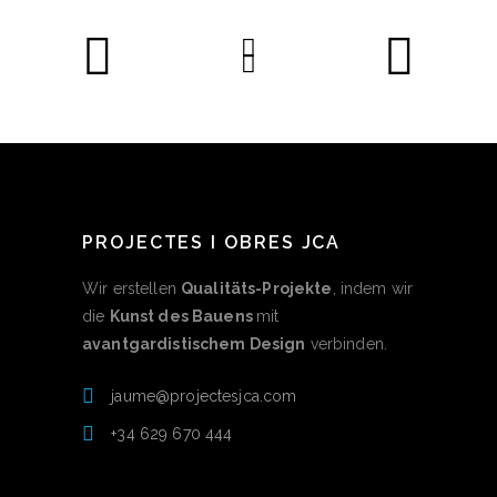
PROJECTES I OBRES JCA
Wir erstellen
Qualitäts-Projekte
, indem wir
die
Kunst des Bauens
mit
avantgardistischem Design
verbinden.
jaume@projectesjca.com
+34 629 670 444